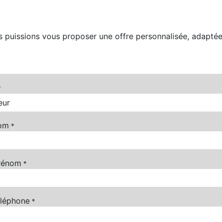
us puissions vous proposer une offre personnalisée, adapté
*
nom
*
rénom
*
éléphone
*